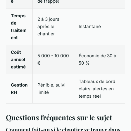
e
de frappe)
Temps
2 à 3 jours
de
après le
Instantané
traitem
chantier
ent
Coût
5 000 - 10 000
Économie de 30 à
annuel
€
50 %
estimé
Tableaux de bord
Gestion
Pénible, suivi
clairs, alertes en
RH
limité
temps réel
Questions fréquentes sur le sujet
Comment fait-on si le chantier se trouve dans