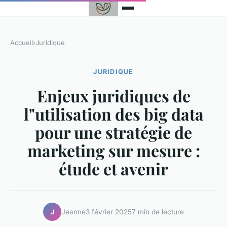
Accueil
›
Juridique
JURIDIQUE
Enjeux juridiques de
l"utilisation des big data
pour une stratégie de
marketing sur mesure :
étude et avenir
Jeanne
3 février 2025
7 min de lecture
J