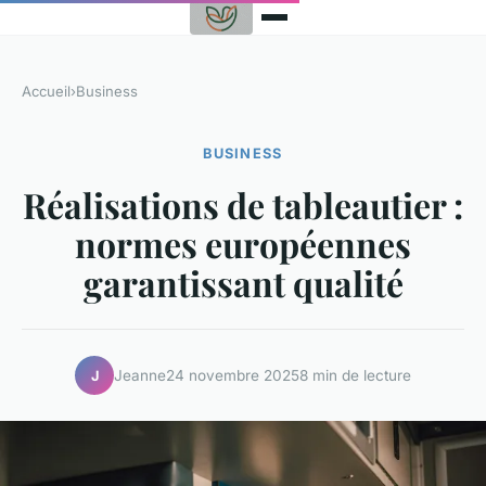
Accueil
›
Business
BUSINESS
Réalisations de tableautier :
normes européennes
garantissant qualité
Jeanne
24 novembre 2025
8 min de lecture
J