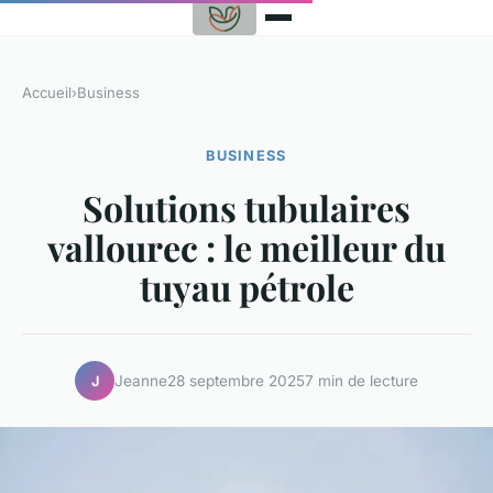
Accueil
›
Business
BUSINESS
Solutions tubulaires
vallourec : le meilleur du
tuyau pétrole
Jeanne
28 septembre 2025
7 min de lecture
J